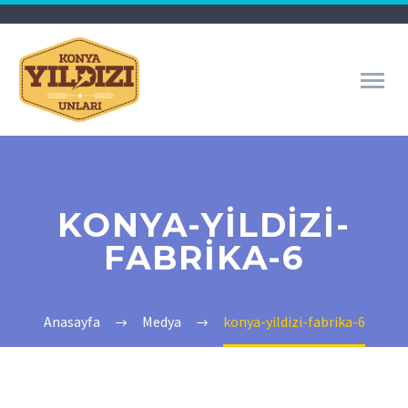
KONYA-YILDIZI-
FABRIKA-6
Anasayfa
Medya
konya-yildizi-fabrika-6