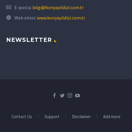
E-posta:
bilgi@konyayildizi.com.tr
Web sitesi:
www.konyayildizi.com.tr
NEWSLETTER
Contact Us
Support
Disclaimer
Add more